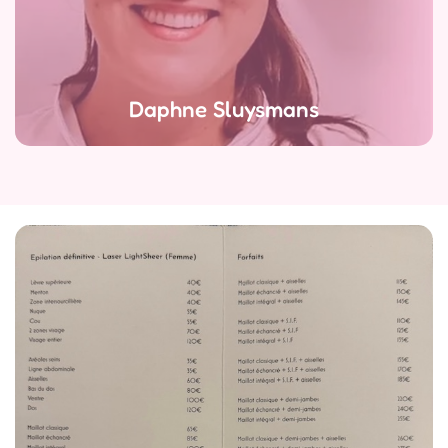
infirmière laseriste
Daphné Sluysmans
Daphne Sluysmans